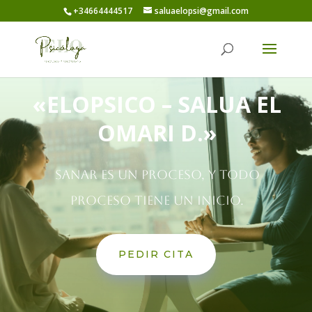
+34664444517
saluaelopsi@gmail.com
«ELOPSICO – SALUA EL
OMARI D.»
Sanar es un proceso, y todo
proceso tiene un inicio.
PEDIR CITA