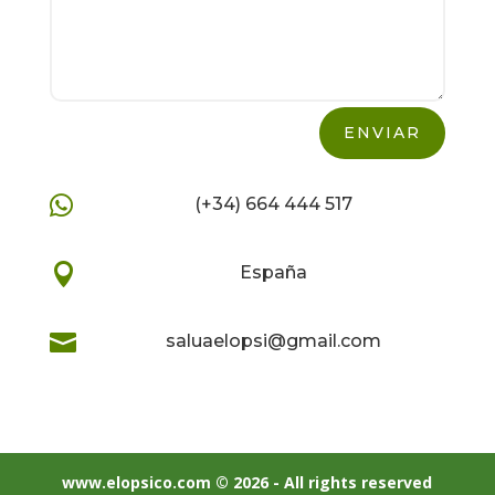
Alternative:
ENVIAR

(+34) 664 444 517

España

saluaelopsi@gmail.com
www.elopsico.com © 2026 - All rights reserved